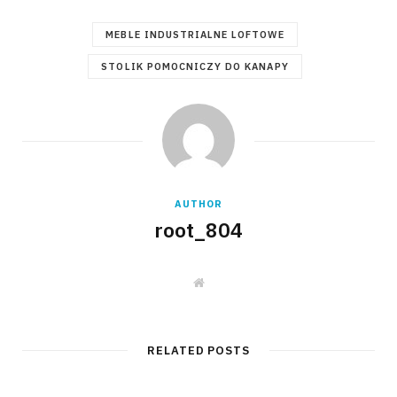
MEBLE INDUSTRIALNE LOFTOWE
STOLIK POMOCNICZY DO KANAPY
AUTHOR
root_804
W
e
b
s
i
t
RELATED POSTS
e