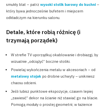
smukły blat – patrz
wysoki stolik barowy do kuchni
–
który bywa jednocześnie bufetem i miejscem
odkładczym na kierunku salonu.
Detale, które robią różnicę (i
trzymają porządek)
W strefie TV uporządkuj okablowanie i drobiazgi, by
wizualnie „odciążyć” boczne stoliki.
Powielaj wykończenia metalu w akcesoriach – od
metalowy stojak
po drobne uchwyty – unikniesz
chaosu odcieni.
Jeśli lubisz punktowe ekspozycje, czasem lepiej
„zawiesić” dekor na ścianie niż stawiać go na blacie.
Pomogą moduły o prostej geometrii; w łazience