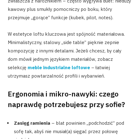
zwłaszcza z narożnikiem – często wygrywa duet: nieduży
kawowy plus smukły pomocniczy po boku, który
przejmuje „gorące” funkcje (kubek, pilot, notes).
W estetyce loftu kluczowa jest spójność materiałowa.
Minimalistyczny, stalowy „side table” pięknie zepnie
kompozycję z innymi detalami. Jeżeli chcesz, by cały
dom mówił jednym językiem materiałów, zobacz
selekcję
meble industrialne loftowe
– łatwiej
utrzymasz powtarzalność profili i wybarwień.
Ergonomia i mikro-nawyki: czego
naprawdę potrzebujesz przy sofie?
Zasięg ramienia
– blat powinien „podchodzić” pod
sofę tak, abyś nie musiał(a) sięgać przez połowę