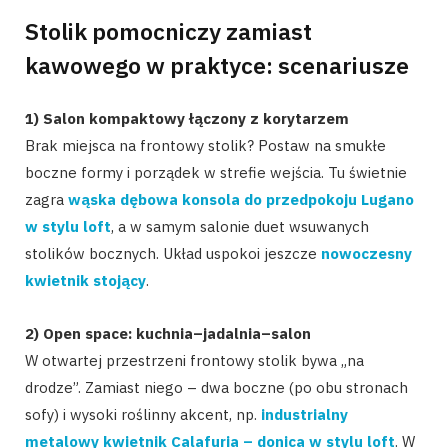
Stolik pomocniczy zamiast
kawowego w praktyce: scenariusze
1) Salon kompaktowy łączony z korytarzem
Brak miejsca na frontowy stolik? Postaw na smukłe
boczne formy i porządek w strefie wejścia. Tu świetnie
zagra
wąska dębowa konsola do przedpokoju Lugano
w stylu loft
, a w samym salonie duet wsuwanych
stolików bocznych. Układ uspokoi jeszcze
nowoczesny
kwietnik stojący
.
2) Open space: kuchnia–jadalnia–salon
W otwartej przestrzeni frontowy stolik bywa „na
drodze”. Zamiast niego – dwa boczne (po obu stronach
sofy) i wysoki roślinny akcent, np.
industrialny
metalowy kwietnik Calafuria – donica w stylu loft
. W