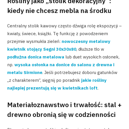
Rośliny jako „stolik dekoracyjny”:
kiedy nie chcesz mebla na środku
Centralny stolik kawowy często dźwiga rolę ekspozycji –
kwiaty, świece, książki. Tę funkcję z powodzeniem
przejmie wysmukła zieleń:
nowoczesny metalowy
kwietnik stojący Segni 30x30x80
, dłuższe tło w
podłużna donica metalowa
lub duet wysokich osłonek,
np.
wysoka osłonka na donice do salonu z drewna i
metalu Sirmione
. Jeśli potrzebujesz doboru gatunków
„z charakterem”, sięgnij po poradnik
jakie rośliny
najlepiej prezentują się w kwietnikach loft
.
Materiałoznawstwo i trwałość: stal +
drewno obronią się w codzienności