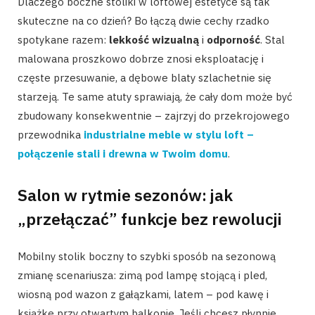
Dlaczego boczne stoliki w loftowej estetyce są tak
skuteczne na co dzień? Bo łączą dwie cechy rzadko
spotykane razem:
lekkość wizualną
i
odporność
. Stal
malowana proszkowo dobrze znosi eksploatację i
częste przesuwanie, a dębowe blaty szlachetnie się
starzeją. Te same atuty sprawiają, że cały dom może być
zbudowany konsekwentnie – zajrzyj do przekrojowego
przewodnika
industrialne meble w stylu loft –
połączenie stali i drewna w Twoim domu
.
Salon w rytmie sezonów: jak
„przełączać” funkcje bez rewolucji
Mobilny stolik boczny to szybki sposób na sezonową
zmianę scenariusza: zimą pod lampę stojącą i pled,
wiosną pod wazon z gałązkami, latem – pod kawę i
książkę przy otwartym balkonie. Jeśli chcesz płynnie