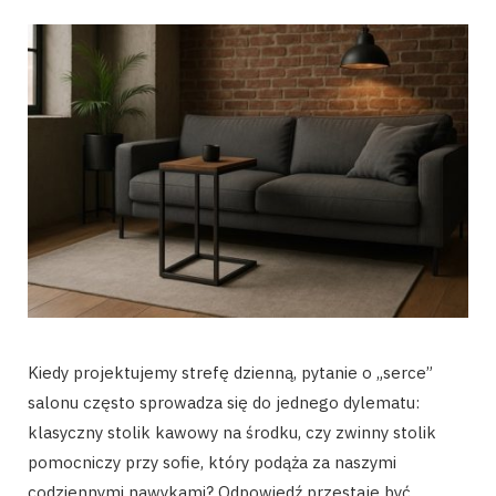
Kiedy projektujemy strefę dzienną, pytanie o „serce”
salonu często sprowadza się do jednego dylematu:
klasyczny stolik kawowy na środku, czy zwinny stolik
pomocniczy przy sofie, który podąża za naszymi
codziennymi nawykami? Odpowiedź przestaje być