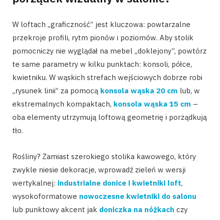
W loftach „graficzność” jest kluczowa: powtarzalne
przekroje profili, rytm pionów i poziomów. Aby stolik
pomocniczy nie wyglądał na mebel „doklejony”, powtórz
te same parametry w kilku punktach: konsoli, półce,
kwietniku. W wąskich strefach wejściowych dobrze robi
„rysunek linii” za pomocą
konsola wąska 20 cm
lub, w
ekstremalnych kompaktach,
konsola wąska 15 cm
–
oba elementy utrzymują loftową geometrię i porządkują
tło.
Rośliny? Zamiast szerokiego stolika kawowego, który
zwykle niesie dekoracje, wprowadź zieleń w wersji
wertykalnej:
industrialne donice i kwietniki loft
,
wysokoformatowe
nowoczesne kwietniki do salonu
lub punktowy akcent jak
doniczka na nóżkach
czy