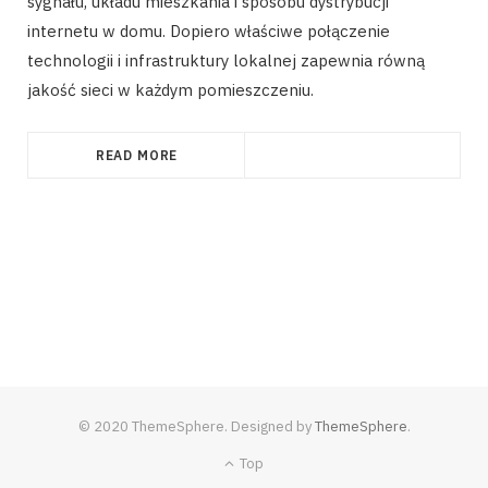
sygnału, układu mieszkania i sposobu dystrybucji
internetu w domu. Dopiero właściwe połączenie
technologii i infrastruktury lokalnej zapewnia równą
jakość sieci w każdym pomieszczeniu.
READ MORE
© 2020 ThemeSphere. Designed by
ThemeSphere
.
Top